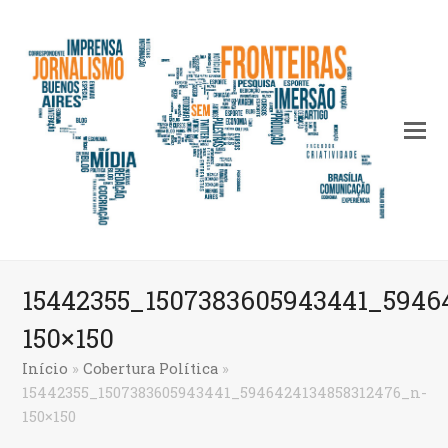
15442355_1507383605943441_5946
150×150
Início
»
Cobertura Política
»
15442355_1507383605943441_5946424134858312476_n-
150×150