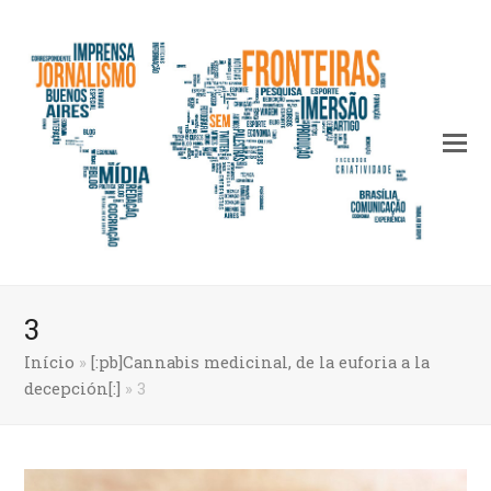
3
Início
»
[:pb]Cannabis medicinal, de la euforia a la
decepción[:]
»
3