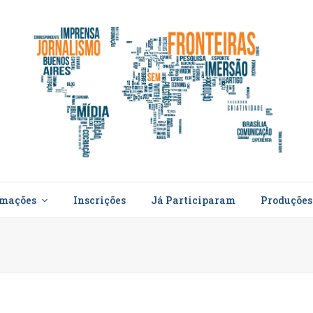
rmações
Inscrições
Já Participaram
Produçõe