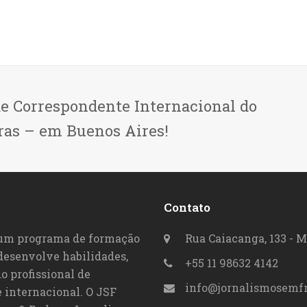
de Correspondente Internacional do
ras – em Buenos Aires!
Contato
 um programa de formação
Rua Caiacanga, 133 - M
 desenvolve habilidades,
+55 11 98632 4142
o profissional de
info@jornalismosemfr
 internacional. O JSF