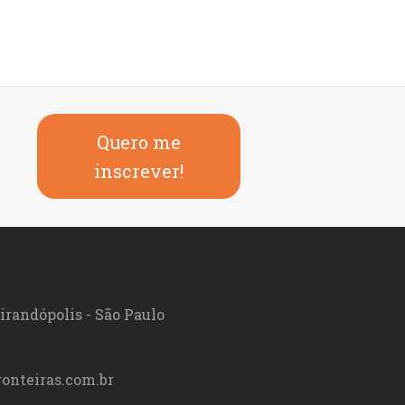
Quero me
inscrever!
irandópolis - São Paulo
onteiras.com.br