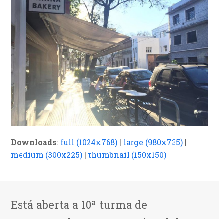
Downloads
:
full (1024x768)
|
large (980x735)
|
medium (300x225)
|
thumbnail (150x150)
Está aberta a 10ª turma de