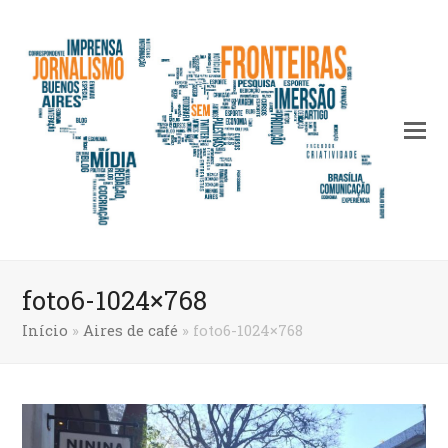
foto6-1024×768
Início
»
Aires de café
»
foto6-1024×768