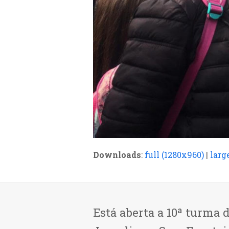
Downloads
:
full (1280x960)
|
larg
Está aberta a 10ª turma 