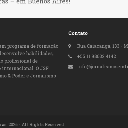
ras – em Buenos Aires!
Contato
 um programa de formação
Rua Caiacanga, 133 - M
 desenvolve habilidades,
+55 11 98632 4142
o profissional de
info@jornalismosemfr
 internacional. O JSF
smo & Poder e Jornalismo
ras.
2026 - All Rights Reserved