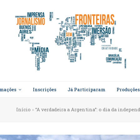
rmações
Inscrições
Já Participaram
Produçõe
Início
»
“A verdadeira a Argentina”: o dia da indepen