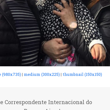
e (980x735)
|
medium (300x225)
|
thumbnail (150x150)
de Correspondente Internacional do