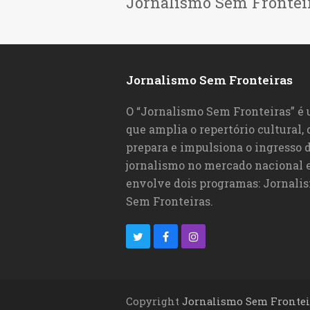
Jornalismo Sem Frontei
Jornalismo Sem Fronteiras
O “Jornalismo Sem Fronteiras” é
que amplia o repertório cultural,
prepara e impulsiona o ingresso d
jornalismo no mercado nacional e
envolve dois programas: Jornali
Sem Fronteiras.
T
F
I
w
a
n
i
c
s
Copyright
Jornalismo Sem Frontei
t
e
t