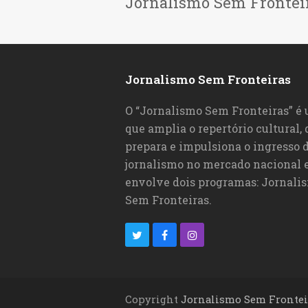
Jornalismo Sem Frontei
Jornalismo Sem Fronteiras
O “Jornalismo Sem Fronteiras” é
que amplia o repertório cultural,
prepara e impulsiona o ingresso d
jornalismo no mercado nacional e
envolve dois programas: Jornali
Sem Fronteiras.
T
F
I
w
a
n
i
c
s
Copyright
Jornalismo Sem Frontei
t
e
t