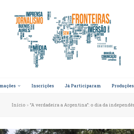
rmações
Inscrições
Já Participaram
Produçõe
Início
»
“A verdadeira a Argentina”: o dia da independ