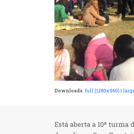
Downloads
:
full (1280x960)
|
larg
Está aberta a 10ª turma 