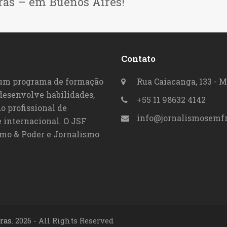
ras – em Buenos Aires!
Contato
 um programa de formação
Rua Caiacanga, 133 - M
 desenvolve habilidades,
+55 11 98632 4142
o profissional de
info@jornalismosemfr
 internacional. O JSF
smo & Poder e Jornalismo
ras.
2026 - All Rights Reserved